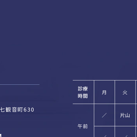
診療
月
火
時間
七観音町630
／
片山
午前
4