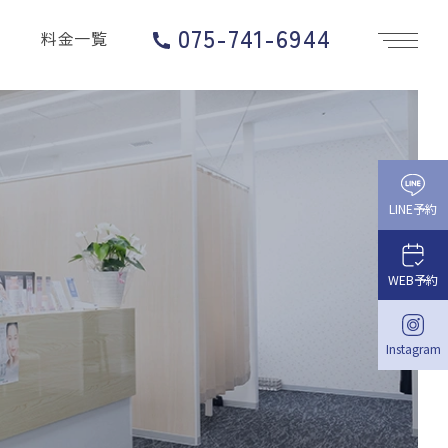
7
075-741-6944
料金一覧
月
ド
ク
タ
ー
予
約
LINE予約
開
放
の
WEB予約
ご
案
内
Instagram