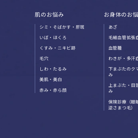
肌のお悩み
お身体のお
シミ・そばかす・肝斑
あざ
いぼ・ほくろ
毛細血管拡張
くすみ・ニキビ跡
血管腫
毛穴
わきが・多汗
しわ・たるみ
下まぶたのク
み
美肌・美白
上まぶた・目
赤み・赤ら顔
み
保険診療（眼
逆さまつ毛）