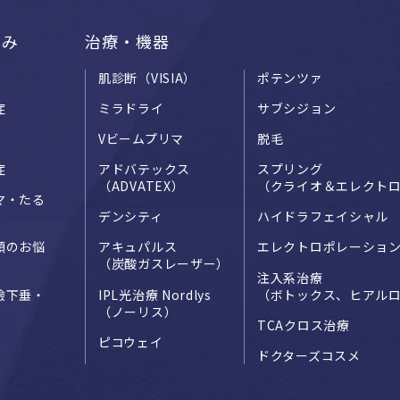
悩み
治療・機器
肌診断（VISIA）
ポテンツァ
症
ミラドライ
サブシジョン
Vビームプリマ
脱毛
症
アドバテックス
スプリング
（ADVATEX）
（クライオ＆エレクト
マ・たる
デンシティ
ハイドラフェイシャル
頭のお悩
アキュパルス
エレクトロポレーショ
（炭酸ガスレーザー）
注入系治療
瞼下垂・
IPL光治療 Nordlys
（ボトックス、ヒアル
（ノーリス）
TCAクロス治療
ピコウェイ
ドクターズコスメ