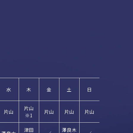
水
木
金
土
日
片山
片山
片山
片山
片山
※1
津田
澤良木