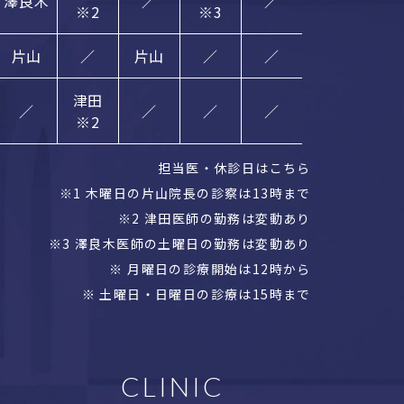
澤良木
／
／
※2
※3
片山
／
片山
／
／
津田
／
／
／
／
※2
担当医・休診日はこちら
※1 木曜日の片山院長の診察は13時まで
※2 津田医師の勤務は変動あり
※3 澤良木医師の土曜日の勤務は変動あり
※ 月曜日の診療開始は12時から
※ 土曜日・日曜日の診療は15時まで
CLINIC