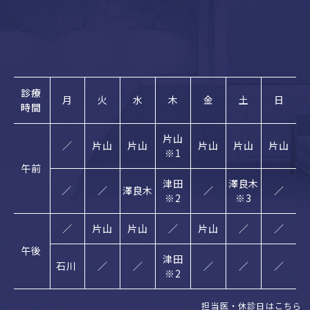
診療
月
火
水
木
金
土
日
時間
片山
／
片山
片山
片山
片山
片山
※1
午前
津田
澤良木
／
／
澤良木
／
／
※2
※3
／
片山
片山
／
片山
／
／
午後
津田
石川
／
／
／
／
／
※2
担当医・休診日はこちら