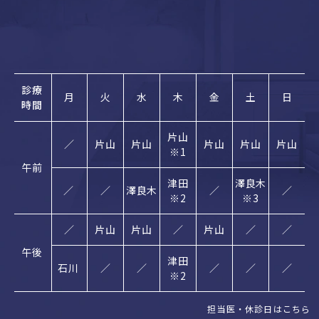
診療
月
火
水
木
金
土
日
時間
片山
／
片山
片山
片山
片山
片山
※1
午前
津田
澤良木
／
／
澤良木
／
／
※2
※3
／
片山
片山
／
片山
／
／
午後
津田
石川
／
／
／
／
／
※2
担当医・休診日はこちら